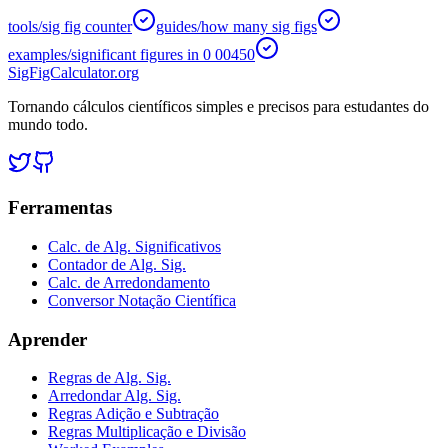
tools/sig fig counter
guides/how many sig figs
examples/significant figures in 0 00450
SigFigCalculator.org
Tornando cálculos científicos simples e precisos para estudantes do
mundo todo.
Ferramentas
Calc. de Alg. Significativos
Contador de Alg. Sig.
Calc. de Arredondamento
Conversor Notação Científica
Aprender
Regras de Alg. Sig.
Arredondar Alg. Sig.
Regras Adição e Subtração
Regras Multiplicação e Divisão