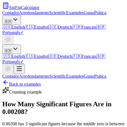
SigFigCalculator
Contador
Arredondamento
Scientific
Examples
Guias
Prática
🇧🇷
🇺🇸
English
🇪🇸
Español
🇩🇪
Deutsch
🇫🇷
Français
🇧🇷
Português
✓
🇧🇷
🇺🇸
English
🇪🇸
Español
🇩🇪
Deutsch
🇫🇷
Français
🇧🇷
Português
✓
Contador
Arredondamento
Scientific
Examples
Guias
Prática
Back to examples
Counting
example
How Many Significant Figures Are in
0.00208?
0.00208 has 3 significant figures because the middle zero is between