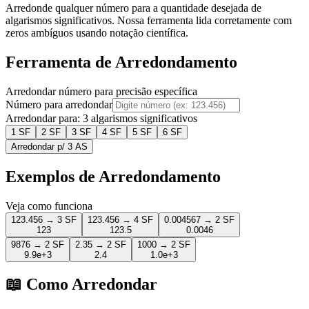
Arredonde qualquer número para a quantidade desejada de
algarismos significativos. Nossa ferramenta lida corretamente com
zeros ambíguos usando notação científica.
Ferramenta de Arredondamento
Arredondar número para precisão específica
Número para arredondar
Arredondar para:
3
algarismos significativos
1
SF
2
SF
3
SF
4
SF
5
SF
6
SF
Arredondar p/ 3 AS
Exemplos de Arredondamento
Veja como funciona
123.456
→
3
SF
123.456
→
4
SF
0.004567
→
2
SF
123
123.5
0.0046
9876
→
2
SF
2.35
→
2
SF
1000
→
2
SF
9.9e+3
2.4
1.0e+3
📖 Como Arredondar