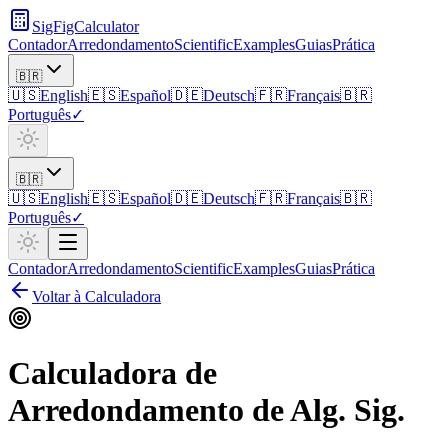
SigFigCalculator
Contador
Arredondamento
Scientific
Examples
Guias
Prática
🇧🇷
🇺🇸
English
🇪🇸
Español
🇩🇪
Deutsch
🇫🇷
Français
🇧🇷
Português
✓
🇧🇷
🇺🇸
English
🇪🇸
Español
🇩🇪
Deutsch
🇫🇷
Français
🇧🇷
Português
✓
Contador
Arredondamento
Scientific
Examples
Guias
Prática
Voltar à Calculadora
Calculadora de
Arredondamento de Alg. Sig.