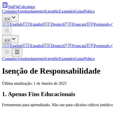
SigFigCalculator
Contador
Arredondamento
Scientific
Examples
Guias
Prática
🇧🇷
🇺🇸
English
🇪🇸
Español
🇩🇪
Deutsch
🇫🇷
Français
🇧🇷
Português
✓
🇧🇷
🇺🇸
English
🇪🇸
Español
🇩🇪
Deutsch
🇫🇷
Français
🇧🇷
Português
✓
Contador
Arredondamento
Scientific
Examples
Guias
Prática
Isenção de Responsabilidade
Última atualização: 1 de Janeiro de 2025
1. Apenas Fins Educacionais
Ferramentas para aprendizado. Não use para cálculos críticos (médicos