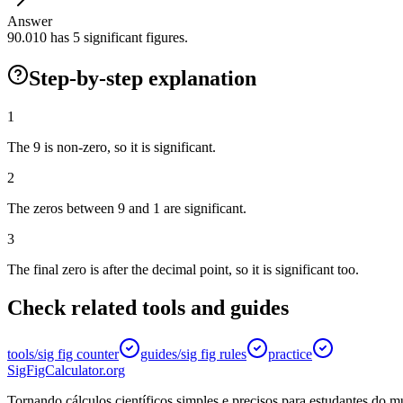
Answer
90.010 has 5 significant figures.
Step-by-step explanation
1
The 9 is non-zero, so it is significant.
2
The zeros between 9 and 1 are significant.
3
The final zero is after the decimal point, so it is significant too.
Check related tools and guides
tools/sig fig counter
guides/sig fig rules
practice
SigFigCalculator.org
Tornando cálculos científicos simples e precisos para estudantes do 