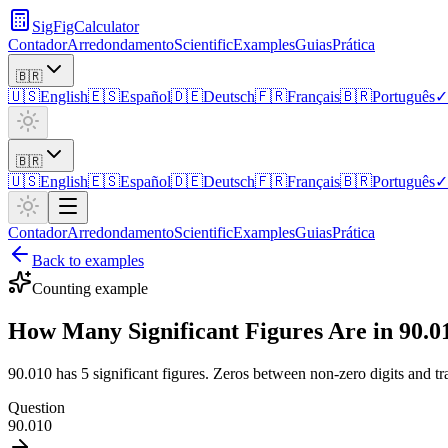
SigFigCalculator
Contador
Arredondamento
Scientific
Examples
Guias
Prática
🇧🇷
🇺🇸
English
🇪🇸
Español
🇩🇪
Deutsch
🇫🇷
Français
🇧🇷
Português
✓
🇧🇷
🇺🇸
English
🇪🇸
Español
🇩🇪
Deutsch
🇫🇷
Français
🇧🇷
Português
✓
Contador
Arredondamento
Scientific
Examples
Guias
Prática
Back to examples
Counting
example
How Many Significant Figures Are in 90.0
90.010 has 5 significant figures. Zeros between non-zero digits and tr
Question
90.010