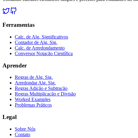
Ferramentas
Calc. de Alg. Significativos
Contador de Alg. Sig.
Calc. de Arredondamento
Conversor Notação Científica
Aprender
Regras de Alg. Sig.
Arredondar Alg. Sig.
Regras Adição e Subtração
Regras Multiplicação e Divisão
Worked Examples
Problemas Práticos
Legal
Sobre Nós
Contato