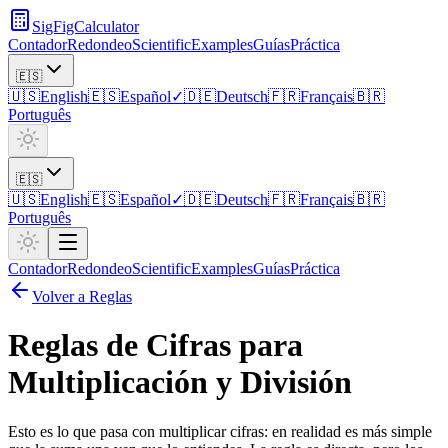
SigFigCalculator
Contador
Redondeo
Scientific
Examples
Guías
Práctica
🇪🇸
🇺🇸
English
🇪🇸
Español
✓
🇩🇪
Deutsch
🇫🇷
Français
🇧🇷
Português
🇪🇸
🇺🇸
English
🇪🇸
Español
✓
🇩🇪
Deutsch
🇫🇷
Français
🇧🇷
Português
Contador
Redondeo
Scientific
Examples
Guías
Práctica
Volver a Reglas
Reglas de Cifras para
Multiplicación y División
Esto es lo que pasa con multiplicar cifras: en realidad es más simple