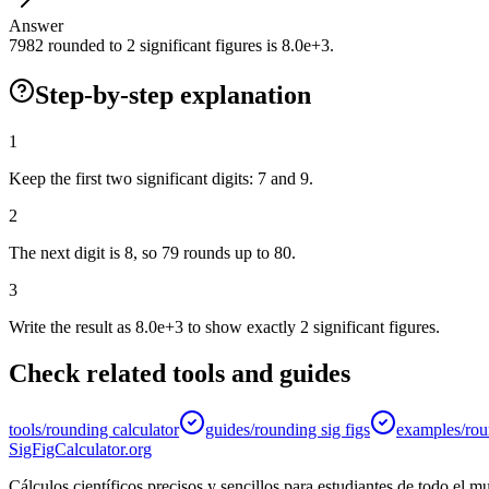
Answer
7982 rounded to 2 significant figures is 8.0e+3.
Step-by-step explanation
1
Keep the first two significant digits: 7 and 9.
2
The next digit is 8, so 79 rounds up to 80.
3
Write the result as 8.0e+3 to show exactly 2 significant figures.
Check related tools and guides
tools/rounding calculator
guides/rounding sig figs
examples/roun
SigFigCalculator.org
Cálculos científicos precisos y sencillos para estudiantes de todo el m