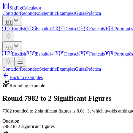
SigFigCalculator
Contador
Redondeo
Scientific
Examples
Guías
Práctica
🇪🇸
🇺🇸
English
🇪🇸
Español
✓
🇩🇪
Deutsch
🇫🇷
Français
🇧🇷
Português
🇪🇸
🇺🇸
English
🇪🇸
Español
✓
🇩🇪
Deutsch
🇫🇷
Français
🇧🇷
Português
Contador
Redondeo
Scientific
Examples
Guías
Práctica
Back to examples
Rounding
example
Round 7982 to 2 Significant Figures
7982 rounded to 2 significant figures is 8.0e+3, which avoids ambiguo
Question
7982 to 2 significant figures